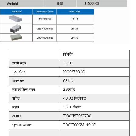
विनिर्देश
समय चक्र
15-20
गठन क्षेत्र
1000*720मिमी
कंपन बल
68KN
हाइड्रोलिक दबाव
25एमपीए
शक्ति
49.03 किलोवाट
वज़न
11500 किग्रा
आयाम
3100*1930*3700
फूस का आकार
1100*760*25-40मिमी