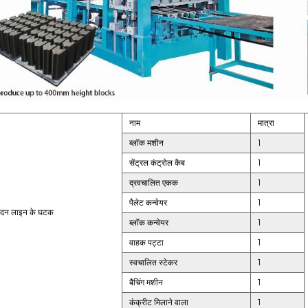
नाम
मात्रा
ब्लॉक मशीन
1
सेंट्रल कंट्रोल कैब
1
द्रवचालित एकक
1
पैलेट कन्वेयर
1
पादन लाइन के घटक
ब्लॉक कन्वेयर
1
वाहक पट्टा
1
स्वचालित स्टेकर
1
बैचिंग मशीन
1
कंक्रीट मिलाने वाला
1