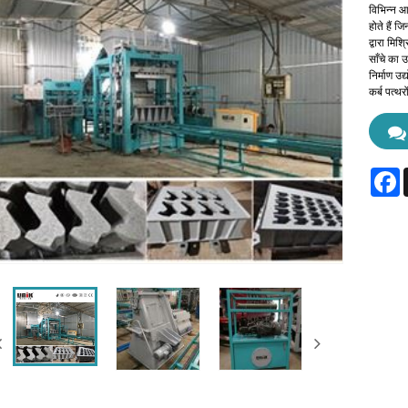
विभिन्न आक
होते हैं ज
द्वारा मि
साँचे का
निर्माण उद
कर्ब पत्थर
F